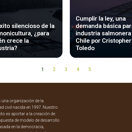
Cumplir la ley, una
éxito silencioso de la
demanda básica para
monicultura, ¿para
industria salmonera
én crece la
Chile por Cristopher
ustria?
Toledo
1
2
3
4
5
una organización de la
d civil nacida en 1997. Nuestro
to es aportar a la creación de
opuesta de modelo de desarrollo
asada en la democracia,