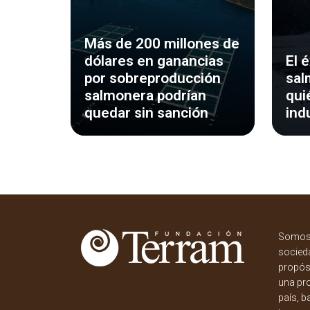
Más de 200 millones de
dólares en ganancias
El 
por sobreproducción
sal
salmonera podrían
qui
quedar sin sanción
ind
Somos 
socieda
propósi
una pr
país, b