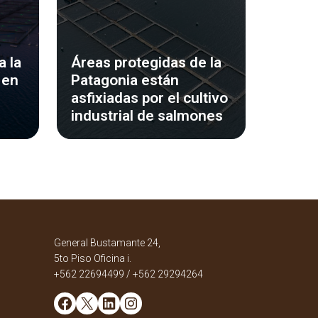
 la
Áreas protegidas de la
 en
Patagonia están
asfixiadas por el cultivo
industrial de salmones
General Bustamante 24,
5to Piso Oficina i.
+562 22694499 / +562 29294264