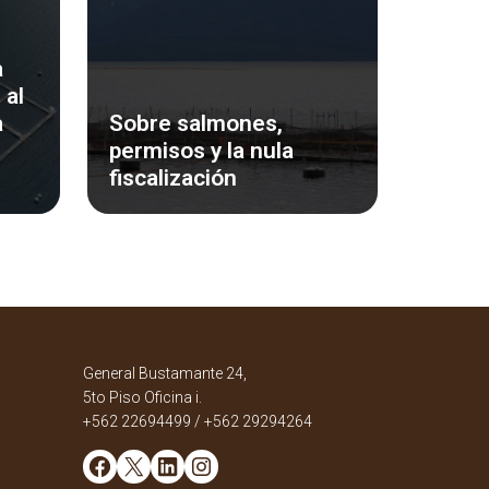
a
 al
a
Sobre salmones,
permisos y la nula
fiscalización
General Bustamante 24,
5to Piso Oficina i.
+562 22694499 / +562 29294264