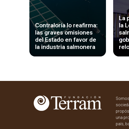
La 
Contraloría lo reafirma:
la 
las graves omisiones
sal
del Estado en favor de
gob
la industria salmonera
rel
Somos 
socieda
propósi
una pr
país, b