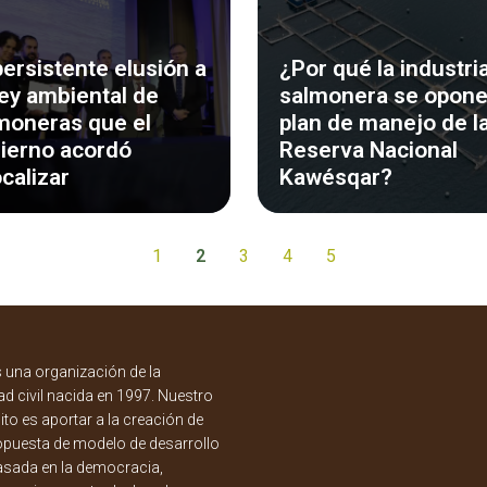
persistente elusión a
¿Por qué la industri
Ley ambiental de
salmonera se opone
moneras que el
plan de manejo de l
ierno acordó
Reserva Nacional
ocalizar
Kawésqar?
1
2
3
4
5
una organización de la
d civil nacida en 1997. Nuestro
to es aportar a la creación de
opuesta de modelo de desarrollo
asada en la democracia,