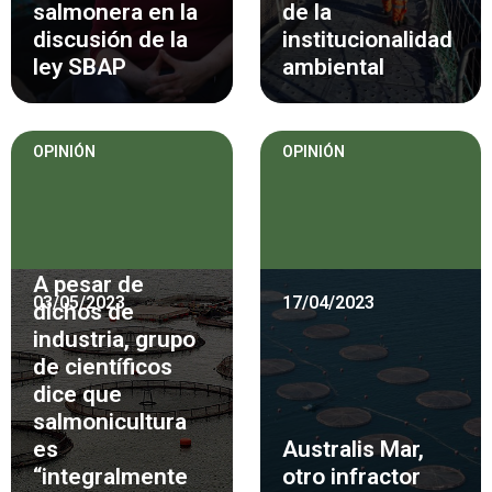
salmonera en la
de la
discusión de la
institucionalidad
ley SBAP
ambiental
OPINIÓN
OPINIÓN
A pesar de
03/05/2023
17/04/2023
dichos de
industria, grupo
de científicos
dice que
salmonicultura
es
Australis Mar,
“integralmente
otro infractor