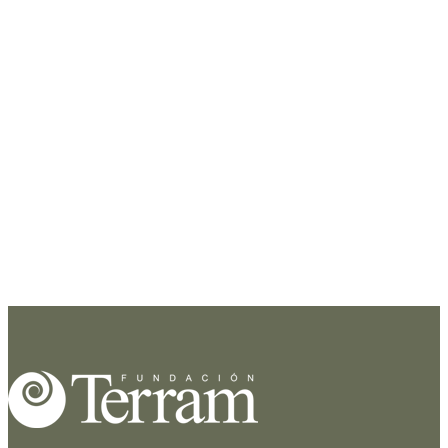
El 12 de enero entra en vigencia la Ley N° 20.417 que crea la nueva
institucionalidad ambiental (MMA, SEA y SMA), cuyo artículo 8 transitorio
dispuso..
Lee mas
2005
Oct 20
Informe OCDE
El informe “Evaluaciones del Desempeño Ambiental de Chile para el
periodo 1990-2004” destacó la ausencia de una ley específica de
conservación de la naturaleza y de..
Lee mas
Página2de2
«
1
2