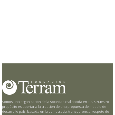
veces entre el..
Lee mas
Jun 20
Junio: Reformulación Proyecto De Ley SBAP
18 de junio: El Gobierno de Michelle Bachelet retira del Congreso el
proyecto previamente ingresado y envía al Senado uno nuevo (Boletín
N° 9404-12), quedando radicado..
Lee mas
Página1de2
1
2
»
Somos una organización de la sociedad civil nacida en 1997. Nuestro
propósito es aportar a la creación de una propuesta de modelo de
desarrollo país, basada en la democracia, transparencia, respeto de