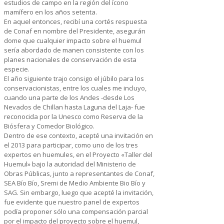
estudios de campo en la región del ícono
mamífero en los años setenta.
En aquel entonces, recibí una cortés respuesta
de Conaf en nombre del Presidente, asegurán
dome que cualquier impacto sobre el huemul
sería abordado de manen consistente con los
planes nacionales de conservación de esta
especie.
El año siguiente trajo consigo el júbilo para los
conservacionistas, entre los cuales me incluyo,
cuando una parte de los Andes -desde Los
Nevados de Chillan hasta Laguna del Laja- fue
reconocida por la Unesco como Reserva de la
Biósfera y Comedor Biológico.
Dentro de ese contexto, acepté una invitación en
el 2013 para participar, como uno de los tres
expertos en huemules, en el Proyecto «Taller del
Huemul» bajo la autoridad del Ministerio de
Obras Públicas, junto a representantes de Conaf,
SEA Bío Bío, Sremi de Medio Ambiente Bio Bío y
SAG. Sin embargo, luego que acepté la invitación,
fue evidente que nuestro panel de expertos
podía proponer sólo una compensación parcial
por el impacto del proyecto sobre el huemul,