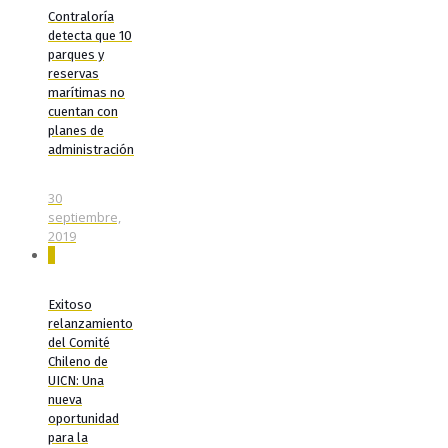
Contraloría
detecta que 10
parques y
reservas
marítimas no
cuentan con
planes de
administración
30
septiembre,
2019
0
Exitoso
relanzamiento
del Comité
Chileno de
UICN: Una
nueva
oportunidad
para la