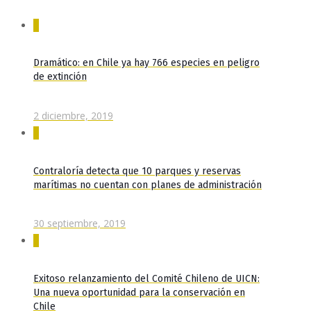
0
Dramático: en Chile ya hay 766 especies en peligro
de extinción
2 diciembre, 2019
0
Contraloría detecta que 10 parques y reservas
marítimas no cuentan con planes de administración
30 septiembre, 2019
0
Exitoso relanzamiento del Comité Chileno de UICN:
Una nueva oportunidad para la conservación en
Chile