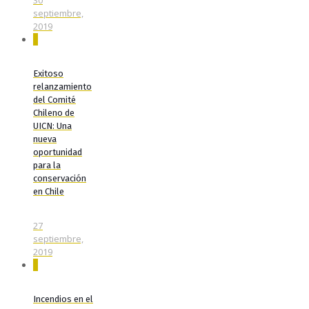
septiembre,
2019
0
Exitoso
relanzamiento
del Comité
Chileno de
UICN: Una
nueva
oportunidad
para la
conservación
en Chile
27
septiembre,
2019
0
Incendios en el