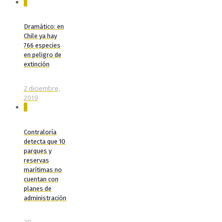
0
Dramático: en
Chile ya hay
766 especies
en peligro de
extinción
2 diciembre,
2019
0
Contraloría
detecta que 10
parques y
reservas
marítimas no
cuentan con
planes de
administración
30