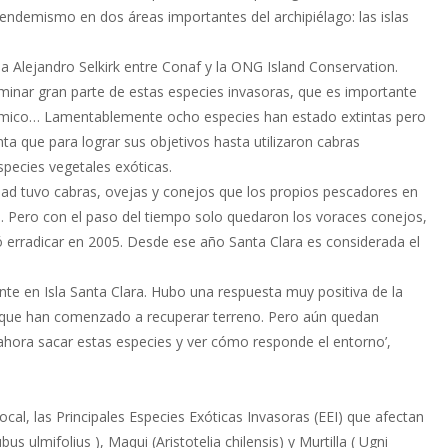
l endemismo en dos áreas importantes del archipiélago: las islas
la Alejandro Selkirk entre Conaf y la ONG Island Conservation.
iminar gran parte de estas especies invasoras, que es importante
émico… Lamentablemente ocho especies han estado extintas pero
ta que para lograr sus objetivos hasta utilizaron cabras
pecies vegetales exóticas.
nidad tuvo cabras, ovejas y conejos que los propios pescadores en
n. Pero con el paso del tiempo solo quedaron los voraces conejos,
 erradicar en 2005. Desde ese año Santa Clara es considerada el
nte en Isla Santa Clara. Hubo una respuesta muy positiva de la
s que han comenzado a recuperar terreno. Pero aún quedan
 ahora sacar estas especies y ver cómo responde el entorno’,
ocal, las Principales Especies Exóticas Invasoras (EEI) que afectan
ulmifolius ), Maqui (Aristotelia chilensis) y Murtilla ( Ugni