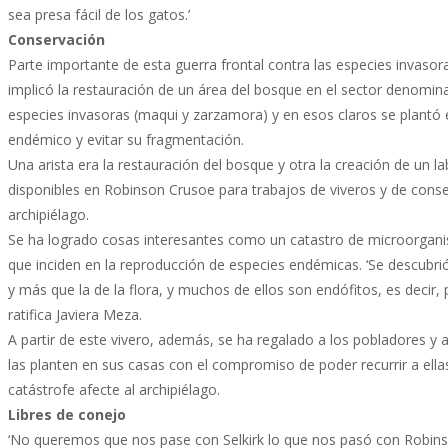
sea presa fácil de los gatos.’
Conservación
Parte importante de esta guerra frontal contra las especies invasora
implicó la restauración de un área del bosque en el sector denomin
especies invasoras (maqui y zarzamora) y en esos claros se plantó 
endémico y evitar su fragmentación.
Una arista era la restauración del bosque y otra la creación de un 
disponibles en Robinson Crusoe para trabajos de viveros y de conser
archipiélago.
Se ha logrado cosas interesantes como un catastro de microorganism
que inciden en la reproducción de especies endémicas. ‘Se descubrió
y más que la de la flora, y muchos de ellos son endófitos, es decir,
ratifica Javiera Meza.
A partir de este vivero, además, se ha regalado a los pobladores y
las planten en sus casas con el compromiso de poder recurrir a ell
catástrofe afecte al archipiélago.
Libres de conejo
‘No queremos que nos pase con Selkirk lo que nos pasó con Robinso