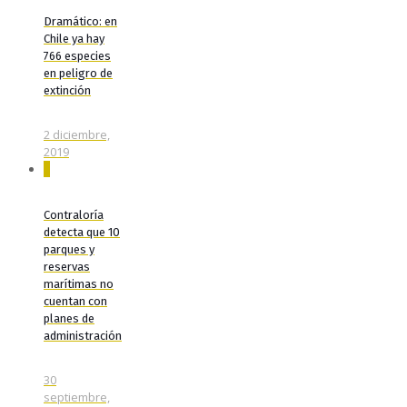
Dramático: en
Chile ya hay
766 especies
en peligro de
extinción
2 diciembre,
2019
0
Contraloría
detecta que 10
parques y
reservas
marítimas no
cuentan con
planes de
administración
30
septiembre,