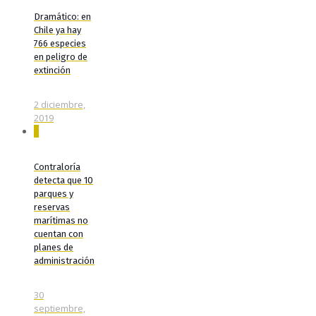
Dramático: en
Chile ya hay
766 especies
en peligro de
extinción
2 diciembre,
2019
0
Contraloría
detecta que 10
parques y
reservas
marítimas no
cuentan con
planes de
administración
30
septiembre,