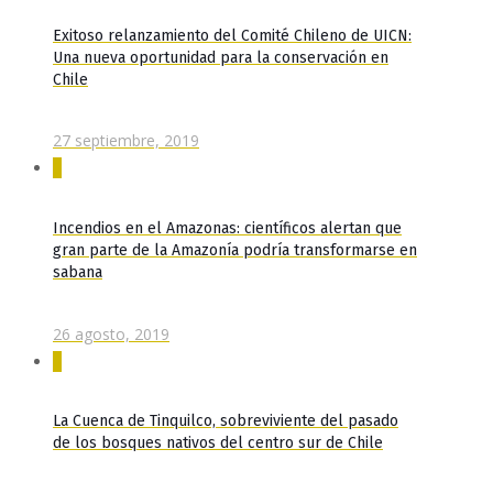
Exitoso relanzamiento del Comité Chileno de UICN:
Una nueva oportunidad para la conservación en
Chile
27 septiembre, 2019
0
Incendios en el Amazonas: científicos alertan que
gran parte de la Amazonía podría transformarse en
sabana
26 agosto, 2019
0
La Cuenca de Tinquilco, sobreviviente del pasado
de los bosques nativos del centro sur de Chile