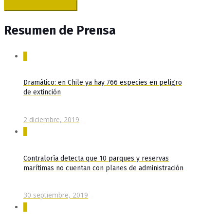
Resumen de Prensa
0
Dramático: en Chile ya hay 766 especies en peligro
de extinción
2 diciembre, 2019
0
Contraloría detecta que 10 parques y reservas
marítimas no cuentan con planes de administración
30 septiembre, 2019
0