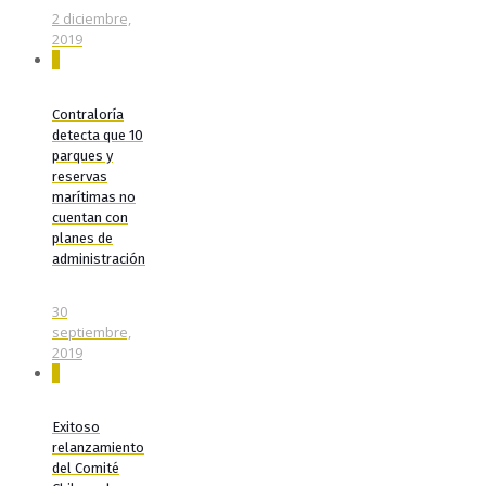
2 diciembre,
2019
0
Contraloría
detecta que 10
parques y
reservas
marítimas no
cuentan con
planes de
administración
30
septiembre,
2019
0
Exitoso
relanzamiento
del Comité