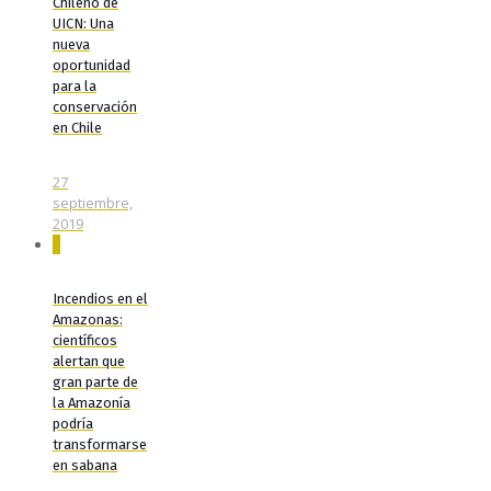
Chileno de
UICN: Una
nueva
oportunidad
para la
conservación
en Chile
27
septiembre,
2019
0
Incendios en el
Amazonas:
científicos
alertan que
gran parte de
la Amazonía
podría
transformarse
en sabana