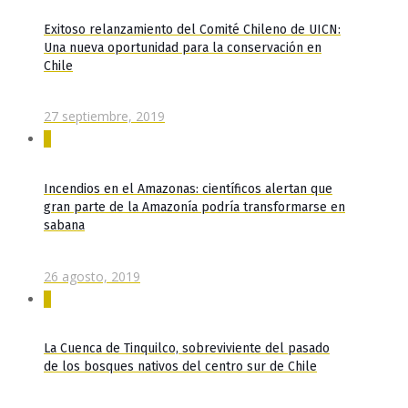
Exitoso relanzamiento del Comité Chileno de UICN:
Una nueva oportunidad para la conservación en
Chile
27 septiembre, 2019
0
Incendios en el Amazonas: científicos alertan que
gran parte de la Amazonía podría transformarse en
sabana
26 agosto, 2019
0
La Cuenca de Tinquilco, sobreviviente del pasado
de los bosques nativos del centro sur de Chile