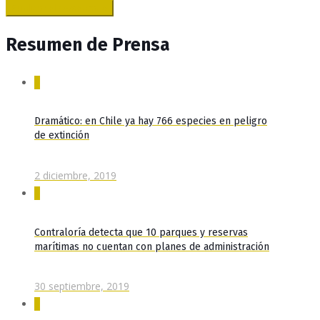
Resumen de Prensa
0
Dramático: en Chile ya hay 766 especies en peligro
de extinción
2 diciembre, 2019
0
Contraloría detecta que 10 parques y reservas
marítimas no cuentan con planes de administración
30 septiembre, 2019
0