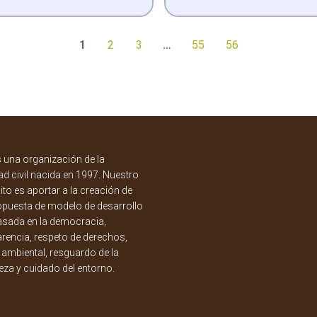
1
2
3
…
55
56
una organización de la
d civil nacida en 1997. Nuestro
to es aportar a la creación de
opuesta de modelo de desarrollo
asada en la democracia,
rencia, respeto de derechos,
a ambiental, resguardo de la
eza y cuidado del entorno.