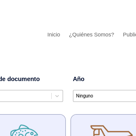
Inicio
¿Quiénes Somos?
Publi
 de documento
Año
de documento
Año
 documento
Año