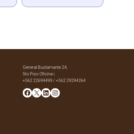
General Bustamante 24,
5to Piso Oficina i.
+562 22694499 / +562 29294264