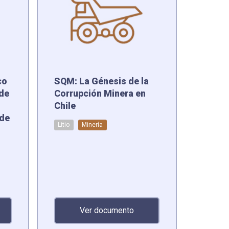
co
SQM: La Génesis de la
 de
Corrupción Minera en
Chile
 de
Litio
Minería
Ver documento