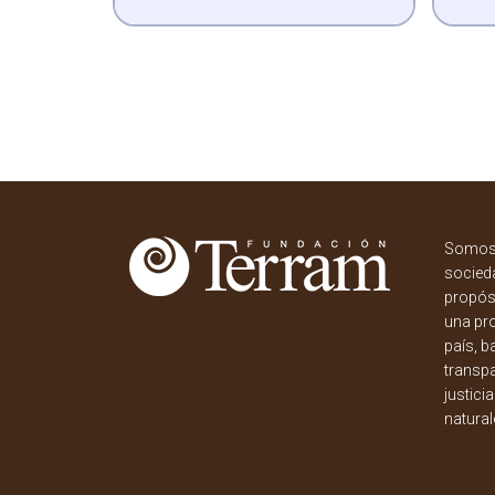
Somos 
socieda
propósi
una pr
país, b
transpa
justici
natural