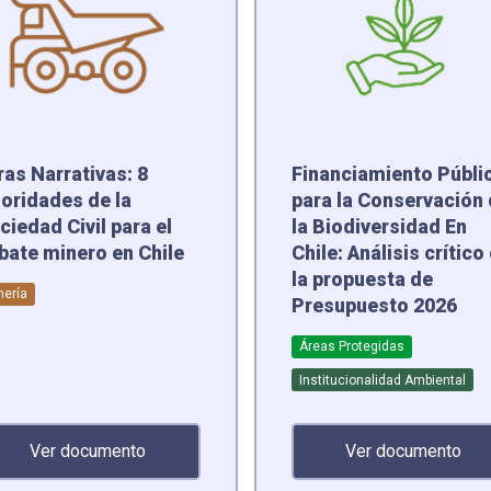
ras Narrativas: 8
Financiamiento Públi
ioridades de la
para la Conservación
ciedad Civil para el
la Biodiversidad En
bate minero en Chile
Chile: Análisis crítico
la propuesta de
nería
Presupuesto 2026
Áreas Protegidas
Institucionalidad Ambiental
Ver documento
Ver documento