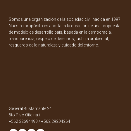
Somos una organización de la sociedad civil nacida en 1997.
Nuestro propósito es aportar a la creación de una propuesta
de modelo de desarrollo país, basada en la democracia,
transparencia, respeto de derechos, justicia ambiental,
resguardo de la naturaleza y cuidado del entorno.
General Bustamante 24,
5to Piso Oficina i.
+562 22694499 / +562 29294264