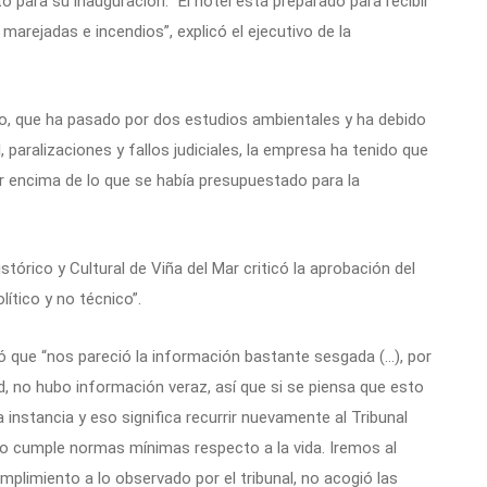
o para su inauguración. “El hotel está preparado para recibir
arejadas e incendios”, explicó el ejecutivo de la
o, que ha pasado por dos estudios ambientales y ha debido
 paralizaciones y fallos judiciales, la empresa ha tenido que
 encima de lo que se había presupuestado para la
tórico y Cultural de Viña del Mar criticó la aprobación del
lítico y no técnico”.
só que “nos pareció la información bastante sesgada (…), por
, no hubo información veraz, así que si se piensa que esto
 instancia y eso significa recurrir nuevamente al Tribunal
no cumple normas mínimas respecto a la vida. Iremos al
cumplimiento a lo observado por el tribunal, no acogió las