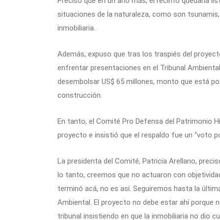
Precisó que en un año más, el recinto quedaría list
situaciones de la naturaleza, como son tsunamis, m
inmobiliaria.
Además, expuso que tras los traspiés del proyect
enfrentar presentaciones en el Tribunal Ambiental,
desembolsar US$ 65 millones, monto que está por
construcción.
En tanto, el Comité Pro Defensa del Patrimonio His
proyecto e insistió que el respaldo fue un “voto po
La presidenta del Comité, Patricia Arellano, preci
lo tanto, creemos que no actuaron con objetividad
terminó acá, no es así. Seguiremos hasta la última
Ambiental. El proyecto no debe estar ahí porque 
tribunal insistiendo en que la inmobiliaria no dio 