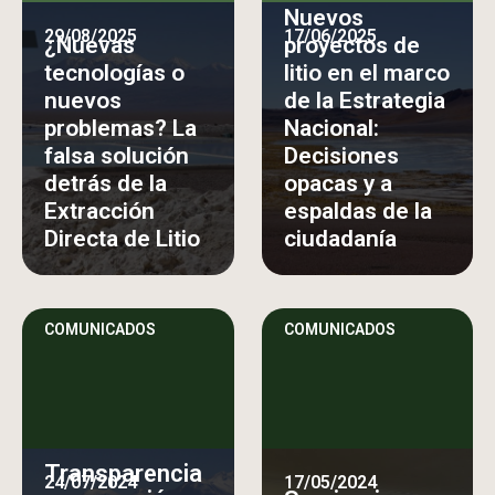
Nuevos
29/08/2025
17/06/2025
¿Nuevas
proyectos de
tecnologías o
litio en el marco
nuevos
de la Estrategia
problemas? La
Nacional:
falsa solución
Decisiones
detrás de la
opacas y a
Extracción
espaldas de la
Directa de Litio
ciudadanía
COMUNICADOS
COMUNICADOS
Transparencia
24/07/2024
17/05/2024