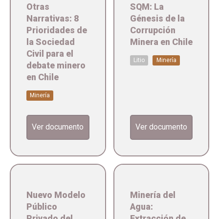
Otras
SQM: La
Narrativas: 8
Génesis de la
Prioridades de
Corrupción
la Sociedad
Minera en Chile
Civil para el
Litio
Minería
debate minero
en Chile
Minería
Ver documento
Ver documento
Nuevo Modelo
Minería del
Público
Agua:
Privado del
Extracción de