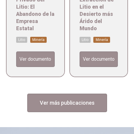
Litio: El
Litio en el
Abandono de la
Desierto más
Empresa
Árido del
Estatal
Mundo
Litio
Minería
Litio
Minería
Ver documento
Ver documento
Ver más publicaciones