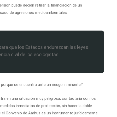
sión puede decidir retirar la financiación de un
 caso de agresiones medioambientales.
para que los Estados endurezcan las leyes
ncia civil de los ecologistas
s porque se encuentra ante un riesgo inminente?
ra en una situación muy peligrosa, contactaría con los
 medidas inmediatas de protección, sin hacer la doble
 el Convenio de Aarhus es un instrumento jurídicamente