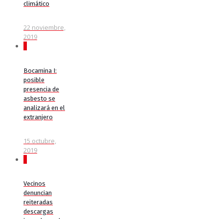
climático
22 noviembre,
2019
0
Bocamina I:
posible
presencia de
asbesto se
analizará en el
extranjero
15 octubre,
2019
0
Vecinos
denuncian
reiteradas
descargas