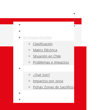
Fundación Terram
El Carbón
Termoelectricidad
Clasificación
Matriz Eléctrica
Situación en Chile
Problemas e Impactos
Zonas de Sacrificio
¿Qué Son?
Impactos por zona
Fichas Zonas de Sacrificio
Resumen de Prensa
Políticas Públicas