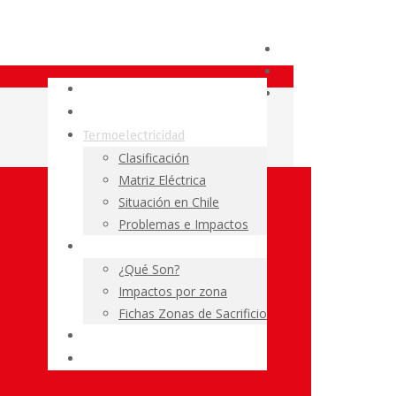
Fundación Terram
El Carbón
Termoelectricidad
Clasificación
Matriz Eléctrica
Situación en Chile
Problemas e Impactos
Zonas de Sacrificio
¿Qué Son?
Impactos por zona
Fichas Zonas de Sacrificio
Resumen de Prensa
Políticas Públicas