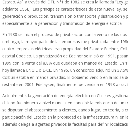
Estado. Así, a través del DFL N°1 de 1982 se crea la llamada “Ley gen
adelante LGSE). Las principales características de esta nueva ley, se
generación o producción, transmisión o transporte y distribución y pe
especialmente a la generación y transmisión de energía eléctrica.
En 1980 se inicia el proceso de privatización con la venta de las dos 
embargo, la mayor parte de las empresas fue privatizada entre 1986
cuatro empresas eléctricas eran propiedad del Estado: Edelnor, Colb
estatal Codelco. La privatización de Edelnor se inició en 1991, pa
1999 con la venta del 8,8% que quedaba en manos del Estado. En 1995
hoy llamada ENGIE o E-CL. En 1996, un consorcio adquirió un 37,5%
Colbún estaba en manos privadas. El Gobierno vendió en la Bolsa d
restante en 2001. Edelaysen, finalmente fue vendida en 1998 a través
Actualmente, la generación de energía eléctrica en Chile es gestio
chileno fue pionero a nivel mundial en concebir la existencia de un
se disputan el abastecimiento a clientes, dando lugar, en teoría, a 
participación del Estado en la propiedad de la infraestructura ni en l
además delega a agentes privados la facultad para definir localizac