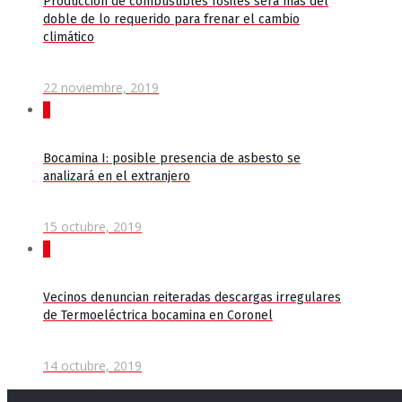
Producción de combustibles fósiles será más del
doble de lo requerido para frenar el cambio
climático
22 noviembre, 2019
0
Bocamina I: posible presencia de asbesto se
analizará en el extranjero
15 octubre, 2019
0
Vecinos denuncian reiteradas descargas irregulares
de Termoeléctrica bocamina en Coronel
14 octubre, 2019