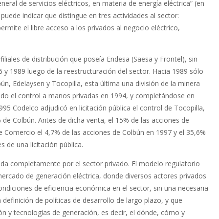
eral de servicios eléctricos, en materia de energía eléctrica” (en
 puede indicar que distingue en tres actividades al sector:
rmite el libre acceso a los privados al negocio eléctrico,
filiales de distribución que poseía Endesa (Saesa y Frontel), sin
 y 1989 luego de la reestructuración del sector. Hacia 1989 sólo
ún, Edelaysen y Tocopilla, esta última una división de la minera
sando el control a manos privadas en 1994, y completándose en
 Codelco adjudicó en licitación pública el control de Tocopilla,
 de Colbún. Antes de dicha venta, el 15% de las acciones de
e Comercio el 4,7% de las acciones de Colbún en 1997 y el 35,6%
 de una licitación pública.
nada completamente por el sector privado. El modelo regulatorio
 mercado de generación eléctrica, donde diversos actores privados
condiciones de eficiencia económica en el sector, sin una necesaria
a definición de políticas de desarrollo de largo plazo, y que
ión y tecnologías de generación, es decir, el dónde, cómo y