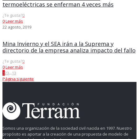
termoeléctricas se enferman 4 veces más
¿Te gusta?
0
0
Leer más
22 agosto, 2019
Mina Invierno y el SEA irán a la Suprema y
directorio de la empresa analiza impacto del fallo
¿Te gusta?
0
0
Leer más
1
2
3
...
13
Página siguiente
Somos una organización de la sociedad civil nacida en 1997. Nuestro
propósito es aportar a la creación de una propuesta de modelo de