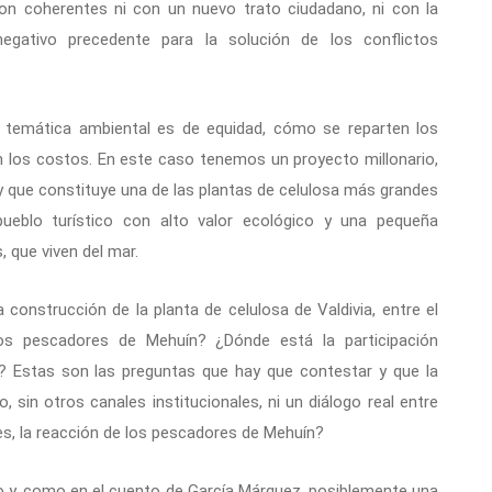
on coherentes ni con un nuevo trato ciudadano, ni con la
gativo precedente para la solución de los conflictos
a temática ambiental es de equidad, cómo se reparten los
en los costos. En este caso tenemos un proyecto millonario,
 y que constituye una de las plantas de celulosa más grandes
ueblo turístico con alto valor ecológico y una pequeña
 que viven del mar.
construcción de la planta de celulosa de Valdivia, entre el
 los pescadores de Mehuín? ¿Dónde está la participación
? Estas son las preguntas que hay que contestar y que la
o, sin otros canales institucionales, ni un diálogo real entre
s, la reacción de los pescadores de Mehuín?
o y, como en el cuento de García Márquez, posiblemente una