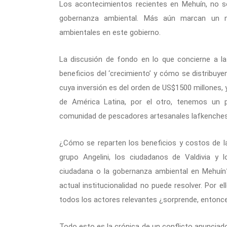
Los acontecimientos recientes en Mehuín, no s
gobernanza ambiental. Más aún marcan un ne
ambientales en este gobierno.
La discusión de fondo en lo que concierne a l
beneficios del ‘crecimiento’ y cómo se distribuy
cuya inversión es del orden de US$1500 millones,
de América Latina, por el otro, tenemos un p
comunidad de pescadores artesanales lafkenches,
¿Cómo se reparten los beneficios y costos de la 
grupo Angelini, los ciudadanos de Valdivia y
ciudadana o la gobernanza ambiental en Mehuín
actual institucionalidad no puede resolver. Por ell
todos los actores relevantes ¿sorprende, entonce
Todo esto es la crónica de un conflicto anunciad