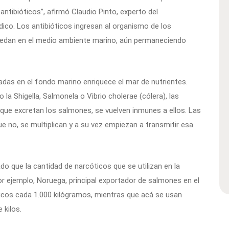
antibióticos”, afirmó Claudio Pinto, experto del
co. Los antibióticos ingresan al organismo de los
quedan en el medio ambiente marino, aún permaneciendo
adas en el fondo marino enriquece el mar de nutrientes.
a Shigella, Salmonela o Vibrio cholerae (cólera), las
s que excretan los salmones, se vuelven inmunes a ellos. Las
e no, se multiplican y a su vez empiezan a transmitir esa
ado que la cantidad de narcóticos que se utilizan en la
Por ejemplo, Noruega, principal exportador de salmones en el
icos cada 1.000 kilógramos, mientras que acá se usan
 kilos.