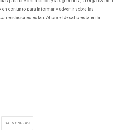
das para la Alimentación y la Agricultura, la Organización
 en conjunto para informar y advertir sobre las
ecomendaciones están. Ahora el desafío está en la
SALMONERAS