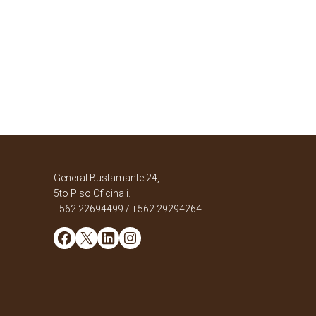
General Bustamante 24,
5to Piso Oficina i.
+562 22694499 / +562 29294264