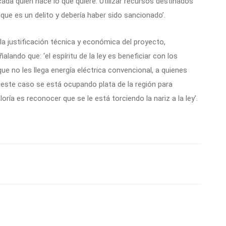
ada quién hace lo que quiere. Utilizar recursos destinados
que es un delito y debería haber sido sancionado’.
a justificación técnica y económica del proyecto,
lando que: ‘el espíritu de la ley es beneficiar con los
que no les llega energía eléctrica convencional, a quienes
n este caso se está ocupando plata de la región para
ría es reconocer que se le está torciendo la nariz a la ley’.