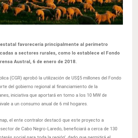
a estatal favorecería principalmente al perímetro
ocadas a sectores rurales, como lo establece el Fondo
rensa Austral, 6 de enero de 2018.
blica (CGR) aprobó la utilización de US$5 millones del Fondo
rte del gobierno regional al financiamiento de la
nes, iniciativa que aportará en torno a los 10 MW de
quivale a un consumo anual de 6 mil hogares.
 Enap, el ente contralor destacó que este proyecto a
l sector de Cabo Negro-Laredo, beneficiará a cerca de 130
nterés social para toda la región’, dado que permitirá el