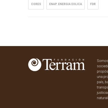
CORES
ENAP. ENERGIA EOLICA
FDR
Somos 
socieda
propósi
una pr
país, b
transpa
justici
natural