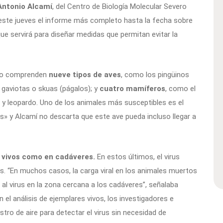
Antonio Alcamí
, del Centro de Biología Molecular Severo
te jueves el informe más completo hasta la fecha sobre
ue servirá para diseñar medidas que permitan evitar la
eno comprenden
nueve tipos de aves
, como los pingüinos
, gaviotas o skuas (págalos); y
cuatro mamíferos
, como el
l y leopardo. Uno de los animales más susceptibles es el
s» y Alcamí no descarta que este ave pueda incluso llegar a
s vivos como en cadáveres.
En estos últimos, el virus
s. “En muchos casos, la carga viral en los animales muertos
n al virus en la zona cercana a los cadáveres”, señalaba
n el análisis de ejemplares vivos, los investigadores e
tro de aire para detectar el virus sin necesidad de