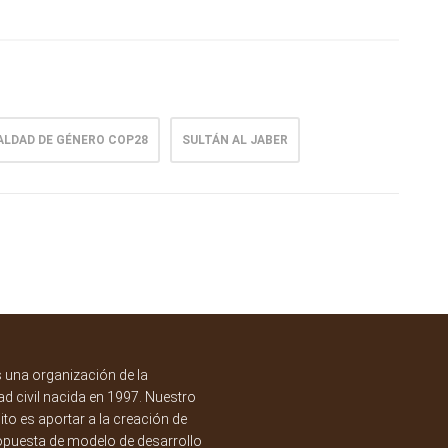
ALDAD DE GÉNERO COP28
SULTÁN AL JABER
una organización de la
d civil nacida en 1997. Nuestro
to es aportar a la creación de
opuesta de modelo de desarrollo