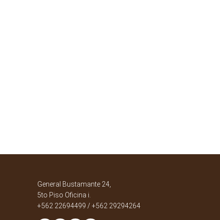
General Bustamante 24,
5to Piso Oficina i.
+562 22694499 / +562 29294264