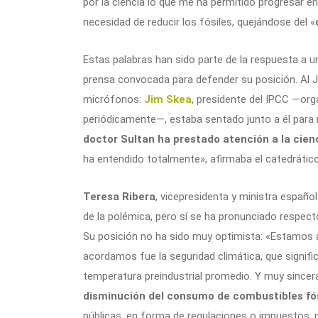
por la ciencia lo que me ha permitido progresar en m
necesidad de reducir los fósiles, quejándose del «
Estas palabras han sido parte de la respuesta a u
prensa convocada para defender su posición. Al 
micrófonos:
Jim Skea
, presidente del IPCC ―org
periódicamente―, estaba sentado junto a él para
doctor Sultan ha prestado atención a la cien
ha entendido totalmente», afirmaba el catedrátic
Teresa Ribera
, vicepresidenta y ministra españo
de la polémica, pero sí se ha pronunciado respect
Su posición no ha sido muy optimista: «Estamos a
acordamos fue la seguridad climática, que signifi
temperatura preindustrial promedio. Y muy sincer
disminución del consumo de combustibles fó
públicas, en forma de regulaciones o impuestos, pa