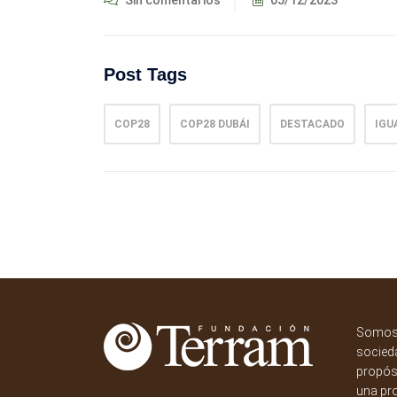
Post Tags
COP28
COP28 DUBÁI
DESTACADO
IGU
Somos 
socieda
propósi
una pr