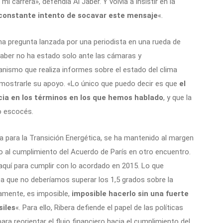
i carrera», defendía Al Jaber. Y volvía a insistir en la
constante intento de socavar este mensaje
«.
na pregunta lanzada por una periodista en una rueda de
Jaber no ha estado solo ante las cámaras y
anismo que realiza informes sobre el estado del clima
 mostrarle su apoyo. «Lo único que puedo decir es que
el
cia en los términos en los que hemos hablado
, y que la
o escocés.
la para la Transición Energética, se ha mantenido al margen
o al cumplimiento del Acuerdo de París en otro encuentro.
quí para cumplir con lo acordado en 2015. Lo que
ca que no deberíamos superar los 1,5 grados sobre la
amente, es imposible,
imposible hacerlo sin una fuerte
siles
«. Para ello, Ribera defiende el papel de las políticas
ra reorientar el flujo financiero hacia el cumplimiento del