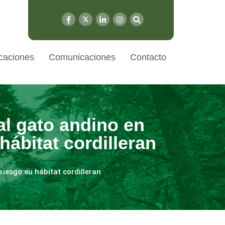
caciones
Comunicaciones
Contacto
l gato andino en
ábitat cordilleran
iesgo su hábitat cordilleran