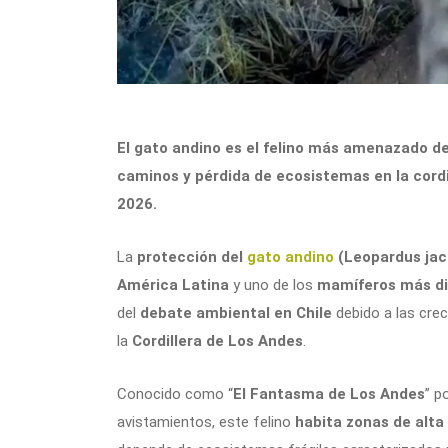
El gato andino es el felino más amenazado de
caminos y pérdida de ecosistemas en la cordil
2026.
La
protección del
gato andino
(Leopardus jac
América Latina
y uno de los
mamíferos más dif
del
debate ambiental en Chile
debido a las cre
la
Cordillera de Los Andes
.
Conocido como “
El Fantasma de Los Andes
” p
avistamientos, este felino
habita zonas de alta