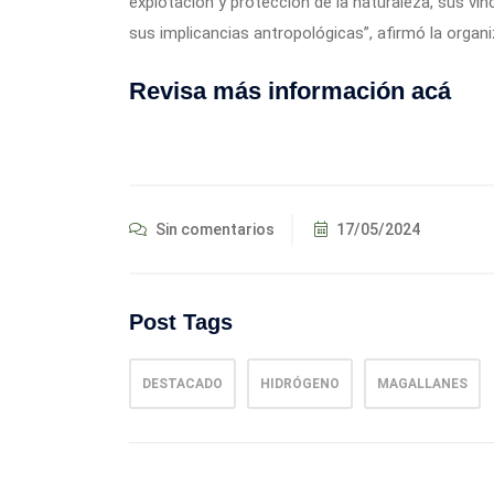
explotación y protección de la naturaleza, sus vínc
sus implicancias antropológicas”, afirmó la organi
Revisa más información acá
Sin comentarios
17/05/2024
Post Tags
DESTACADO
HIDRÓGENO
MAGALLANES