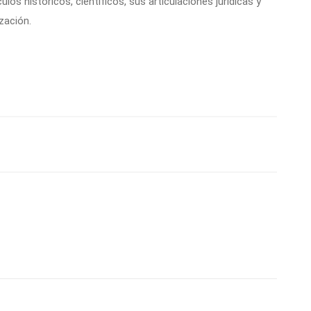
ulos históricos, científicos, sus articulaciones jurídicas y
zación.