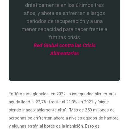
drásticamente en los últimos tres
años, y ahora se enfrentan a largos
periodos de recuperación y a una
menor capacidad para hacer frente a
futuras crisis
Red Global contra las Crisis
Alimentarias
En términos globales, en 2022, la inseguridad alimentaria
aguda llegó al 22,7%, frente al 21,3% en 2021 y “sigue
siendo inaceptablemente alta”. “Más de 250 millones de
personas se enfrentan ahora a niveles agudos de hambre,
y algunas están al borde de la inanición. Esto es