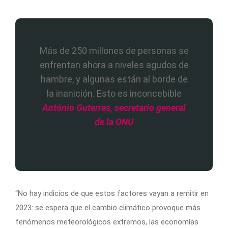
Más de 250 millones de personas se
enfrentan ahora a niveles agudos de
hambre, y algunas están al borde de
la inanición. Esto es inconcebible
António Guterres, secretario general
de la ONU
“No hay indicios de que estos factores vayan a remitir en
2023: se espera que el cambio climático provoque más
fenómenos meteorológicos extremos, las economías