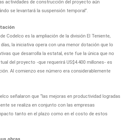
las actividades de construcción del proyecto aún
do se levantará la suspensión temporal”.
otación
e Codelco es la ampliación de la división El Teniente,
días, la iniciativa opera con una menor dotación que lo
iativas que desarrolla la estatal, este fue la única que no
tual del proyecto -que requerirá US$4.400 millones- es
ación. Al comienzo ese número era considerablemente
lco señalaron que “las mejoras en productividad logradas
mente se realiza en conjunto con las empresas
impacto tanto en el plazo como en el costo de estos
sus obras