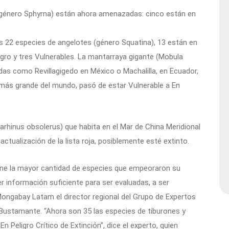
 (género Sphyrna) están ahora amenazadas: cinco están en
las 22 especies de angelotes (género Squatina), 13 están en
Peligro y tres Vulnerables. La mantarraya gigante (Mobula
idas como Revillagigedo en México o Machalilla, en Ecuador,
 más grande del mundo, pasó de estar Vulnerable a En
harhinus obsolerus) que habita en el Mar de China Meridional
actualización de la lista roja, posiblemente esté extinto.
eúne la mayor cantidad de especies que empeoraron su
 información suficiente para ser evaluadas, a ser
 a Mongabay Latam el director regional del Grupo de Expertos
Bustamante. “Ahora son 35 las especies de tiburones y
n Peligro Crítico de Extinción”, dice el experto, quien