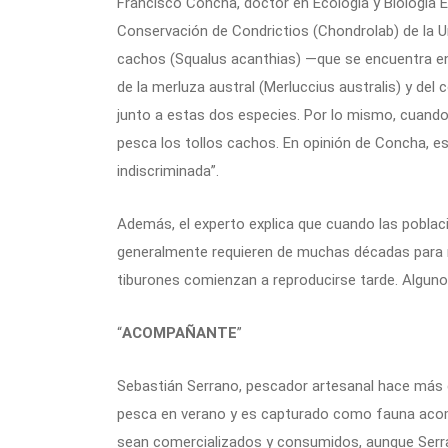
Francisco Concha, doctor en Ecología y Biología Ev
Conservación de Condrictios (Chondrolab) de la Un
cachos (Squalus acanthias) —que se encuentra e
de la merluza austral (Merluccius australis) y del
junto a estas dos especies. Por lo mismo, cuand
pesca los tollos cachos. En opinión de Concha, e
indiscriminada”.
Además, el experto explica que cuando las poblac
generalmente requieren de muchas décadas para 
tiburones comienzan a reproducirse tarde. Algunos
“
ACOMPAÑANTE
”
Sebastián Serrano, pescador artesanal hace más de
pesca en verano y es capturado como fauna acomp
sean comercializados y consumidos, aunque Ser