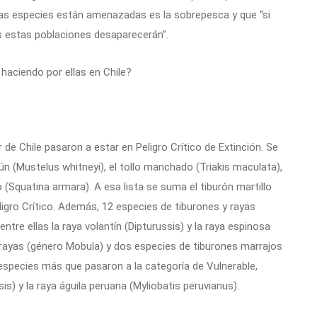
esas especies están amenazadas es la sobrepesca y que “si
 estas poblaciones desaparecerán”.
 haciendo por ellas en Chile?
de Chile pasaron a estar en Peligro Crítico de Extinción. Se
mún (Mustelus whitneyi), el tollo manchado (Triakis maculata),
o (Squatina armara). A esa lista se suma el tiburón martillo
ligro Crítico. Además, 12 especies de tiburones y rayas
ntre ellas la raya volantín (Dipturussis) y la raya espinosa
rayas (género Mobula) y dos especies de tiburones marrajos
 especies más que pasaron a la categoría de Vulnerable,
nsis) y la raya águila peruana (Myliobatis peruvianus).