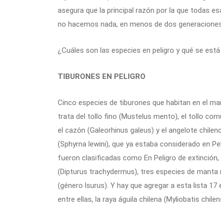
asegura que la principal razón por la que todas 
no hacemos nada, en menos de dos generaciones
¿Cuáles son las especies en peligro y qué se está
TIBURONES EN PELIGRO
Cinco especies de tiburones que habitan en el mar 
trata del tollo fino (Mustelus mento), el tollo co
el cazón (Galeorhinus galeus) y el angelote chilen
(Sphyrna lewini), que ya estaba considerado en Pe
fueron clasificadas como En Peligro de extinción, e
(Dipturus trachydermus), tres especies de manta 
(género lsurus). Y hay que agregar a esta lista 17
entre ellas, la raya águila chilena (Myliobatis chile