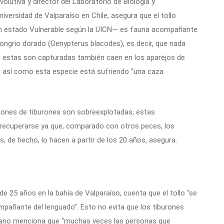
olutiva y director del Laboratorio de Biología y
iversidad de Valparaíso en Chile, asegura que el tollo
n estado Vulnerable según la UICN— es fauna acompañante
 congrio dorado (Genypterus blacodes), es decir, que nada
o estas son capturadas también caen en los aparejos de
s así como esta especie está sufriendo “una caza
iones de tiburones son sobreexplotadas, estas
recuperarse ya que, comparado con otros peces, los
, de hecho, lo hacen a partir de los 20 años, asegura.
 25 años en la bahía de Valparaíso, cuenta que el tollo “se
añante del lenguado”. Esto no evita que los tiburones
rano menciona que “muchas veces las personas que