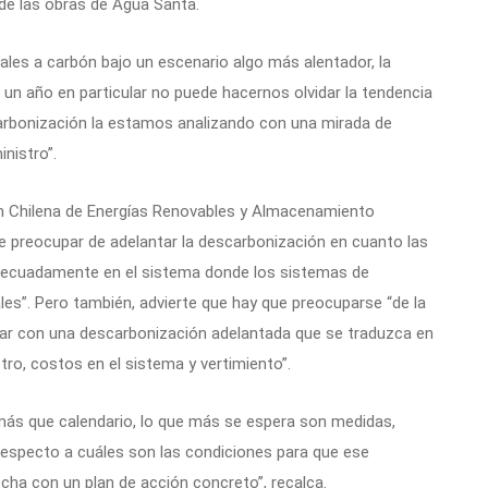
 de las obras de Agua Santa.
trales a carbón bajo un escenario algo más alentador, la
de un año en particular no puede hacernos olvidar la tendencia
arbonización la estamos analizando con una mirada de
inistro”.
ión Chilena de Energías Renovables y Almacenamiento
 preocupar de adelantar la descarbonización en cuanto las
adecuadamente en el sistema donde los sistemas de
es”. Pero también, advierte que hay que preocuparse “de la
nar con una descarbonización adelantada que se traduzca en
tro, costos en el sistema y vertimiento”.
 “más que calendario, lo que más se espera son medidas,
respecto a cuáles son las condiciones para que ese
cha con un plan de acción concreto”, recalca.