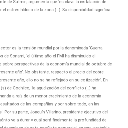
ente de Sutmin, argumenta que ‘es clave la instalación de
 el estrés hídrico de la zona (…). Su disponibilidad significa
 sector es la tensión mundial por la denominada ‘Guerra
s de Sonami, ‘el último año el FMI ha disminuido el
 sobre perspectivas de la economía mundial de octubre de
esente año’. No obstante, respecto al precio del cobre,
presente año, ello no se ha reflejado en su cotización’. En
(s) de Cochilco, ‘la agudización del conflicto (…) ha
manda a raíz de un menor crecimiento de la economía
 resultados de las compañías y por sobre todo, en las
 Por su parte, Joaquín Villarino, presidente ejecutivo del
cuánto va a durar y cuál será finalmente la profundidad de
l desenlace de este conflicto comercial, es muy probable