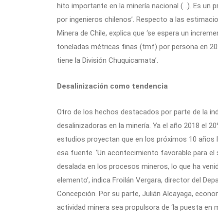
hito importante en la minería nacional (…). Es un
por ingenieros chilenos’. Respecto a las estimaci
Minera de Chile, explica que ‘se espera un incremen
toneladas métricas finas (tmf) por persona en 
tiene la División Chuquicamata’.
Desalinización como tendencia
Otro de los hechos destacados por parte de la ind
desalinizadoras en la minería. Ya el año 2018 el 20
estudios proyectan que en los próximos 10 años l
esa fuente. ‘Un acontecimiento favorable para el 
desalada en los procesos mineros, lo que ha venid
elemento’, indica Froilán Vergara, director del De
Concepción. Por su parte, Julián Alcayaga, econo
actividad minera sea propulsora de ‘la puesta en 