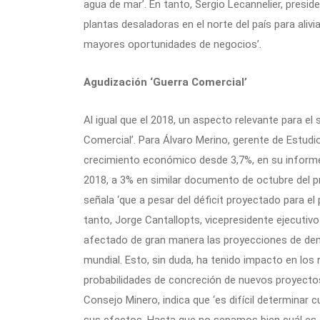
agua de mar’. En tanto, Sergio Lecannelier, presid
plantas desaladoras en el norte del país para aliviar
mayores oportunidades de negocios’.
Agudización ‘Guerra Comercial’
Al igual que el 2018, un aspecto relevante para el
Comercial’. Para Álvaro Merino, gerente de Estudio
crecimiento económico desde 3,7%, en su informe
2018, a 3% en similar documento de octubre del pr
señala ‘que a pesar del déficit proyectado para el 
tanto, Jorge Cantallopts, vicepresidente ejecutivo 
afectado de gran manera las proyecciones de de
mundial. Esto, sin duda, ha tenido impacto en los
probabilidades de concreción de nuevos proyectos’.
Consejo Minero, indica que ‘es difícil determinar 
sus efectos. Hasta que no sepamos bien cuál es e