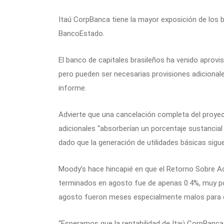
Itaú CorpBanca tiene la mayor exposición de los b
BancoEstado.
El banco de capitales brasileños ha venido aprovi
pero pueden ser necesarias provisiones adicionale
informe.
Advierte que una cancelación completa del proyect
adicionales “absorberían un porcentaje sustancial 
dado que la generación de utilidades básicas sigue
Moody’s hace hincapié en que el Retorno Sobre Ac
terminados en agosto fue de apenas 0.4%, muy por
agosto fueron meses especialmente malos para e
“Esperamos que la rentabilidad de Itaú CorpBanca