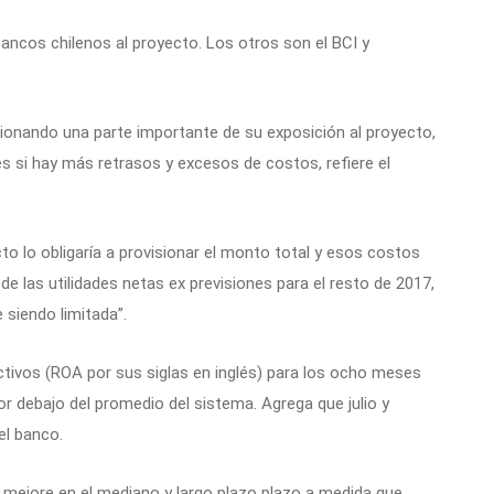
ancos chilenos al proyecto. Los otros son el BCI y
sionando una parte importante de su exposición al proyecto,
s si hay más retrasos y excesos de costos, refiere el
o lo obligaría a provisionar el monto total y esos costos
de las utilidades netas ex previsiones para el resto de 2017,
 siendo limitada”.
tivos (ROA por sus siglas en inglés) para los ocho meses
 debajo del promedio del sistema. Agrega que julio y
l banco.
 mejore en el mediano y largo plazo plazo a medida que