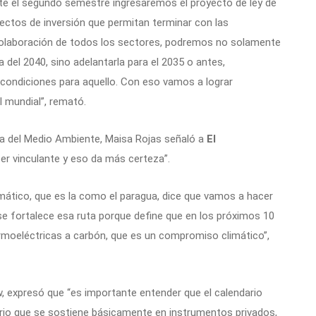
ante el segundo semestre ingresaremos el proyecto de ley de
yectos de inversión que permitan terminar con las
 colaboración de todos los sectores, podremos no solamente
a del 2040, sino adelantarla para el 2035 o antes,
s condiciones para aquello. Con eso vamos a lograr
l mundial”, remató.
ra del Medio Ambiente, Maisa Rojas señaló a
El
cer vinculante y eso da más certeza”.
mático, que es la como el paragua, dice que vamos a hacer
se fortalece esa ruta porque define que en los próximos 10
ermoeléctricas a carbón, que es un compromiso climático”,
ow, expresó que “es importante entender que el calendario
io que se sostiene básicamente en instrumentos privados,