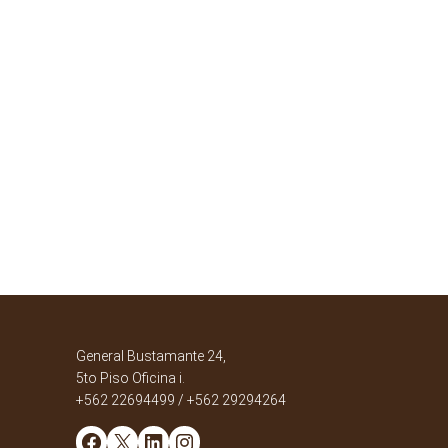
General Bustamante 24,
5to Piso Oficina i.
+562 22694499 / +562 29294264