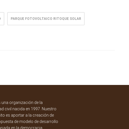
O
PARQUE FOTOVOLTAICO RITOQUE SOLAR
una organización de la
d civil nacida en 1997. Nuestro
to es aportar a la creación de
opuesta de modelo de desarrollo
asada en la democracia,