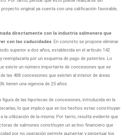
otro. Por tanto, pensar que esto puede realizarse sin
 proyecto original ya cuenta con una calificación favorable,
onada directamente con la industria salmonera que
ver con las caducidades
. En concreto se propone eliminar
iodo superior a dos años, establecida en el artículo 142
ra, y reemplazarla por un esquema de pago de patentes. Lo
que existe un número importante de concesiones que se
de las 408 concesiones que existen al interior de áreas
6 tienen una vigencia de 25 años.
 figura de las hipotecas de concesiones, introducida en la
otecarlas, lo que implicó que en los hechos estas constituyan
 a la utilización de la misma. Por tanto, resulta evidente que
toras de salmones constituyen un activo financiero que
ducidad por no operación permite aumentar y perpetuar los