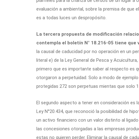
planteles para la crianza de cerdos de un lugar a 
evaluación a ambiental, sobre la premisa de que el
es a todas luces un despropósito.
La tercera propuesta de modificación relaci
contempla el boletín N° 18.216-05 tiene que 
la causal de caducidad por no operación en un per
literal e) de la Ley General de Pesca y Acuicultu
primero que es importante saber al respecto es 
otorgaron a perpetuidad. Solo a modo de ejemplo 
protegidas 272 son perpetuas mientas que solo 13
El segundo aspecto a tener en consideración es la
Ley N°20.434, que reconoció la posibilidad de hip
un activo financiero con un valor distinto al ligado
las concesiones otorgadas a las empresas produc
estas no quieren perder. Eliminar la causal de ca