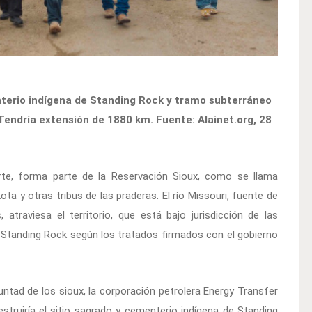
nterio indígena de Standing Rock y tramo subterráneo
. Tendría extensión de 1880 km. Fuente: Alainet.org, 28
rte, forma parte de la Reservación Sioux, como se llama
ta y otras tribus de las praderas. El río Missouri, fuente de
traviesa el territorio, que está bajo jurisdicción de las
 Standing Rock según los tratados firmados con el gobierno
luntad de los sioux, la corporación petrolera Energy Transfer
truiría el sitio sagrado y cementerio indígena de Standing