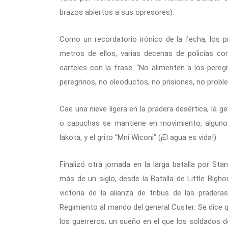
brazos abiertos a sus opresores).
Como un recordatorio irónico de la fecha, los
metros de ellos, varias decenas de policías co
carteles con la frase: “No alimenten a los peregr
peregrinos, no oleoductos, no prisiones, no probl
Cae una nieve ligera en la pradera desértica, la 
o capuchas se mantiene en movimiento, alguno
lakota, y el grito “Mni Wiconi” (¡El agua es vida!)
Finalizó otra jornada en la larga batalla por St
más de un siglo, desde la Batalla de Little Bigh
victoria de la alianza de tribus de las prader
Regimiento al mando del general Custer. Se dice que
los guerreros; un sueño en el que los soldados del