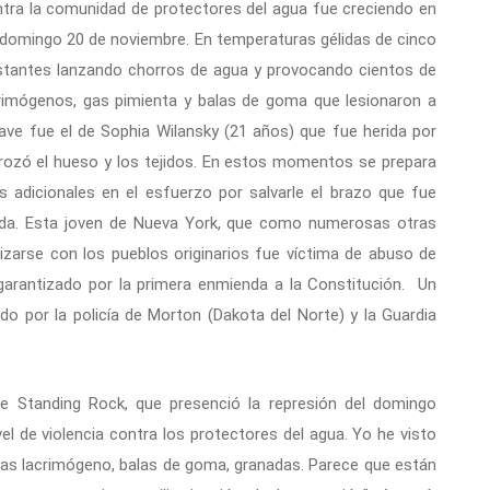
ntra la comunidad de protectores del agua fue creciendo en
 domingo 20 de noviembre. En temperaturas gélidas de cinco
festantes lanzando chorros de agua y provocando cientos de
rimógenos, gas pimienta y balas de goma que lesionaron a
ve fue el de Sophia Wilansky (21 años) que fue herida por
trozó el hueso y los tejidos. En estos momentos se prepara
ras adicionales en el esfuerzo por salvarle el brazo que fue
ada. Esta joven de Nueva York, que como numerosas otras
izarse con los pueblos originarios fue víctima de abuso de
 garantizado por la primera enmienda a la Constitución. Un
o por la policía de Morton (Dakota del Norte) y la Guardia
de Standing Rock, que presenció la represión del domingo
vel de violencia contra los protectores del agua. Yo he visto
gas lacrimógeno, balas de goma, granadas. Parece que están