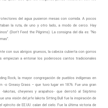
 protectores del agua pusieron mesas con comida. A pocos
rtaban la ruta, de uno y otro lado, a modo de cerco. Hay
inos” (Don’t Feed the Pilgrims). La consigna del día es: “No
emas”.
gente con sus abrigos gruesos, la cabeza cubierta con gorros
s empiezan a entonar los poderosos cantos tradicionales
anding Rock, la mayor congregación de pueblos indígenas en
orn -o Greasy Grass – que tuvo lugar en 1876. Fue una gran
as -lakotas, cheyenes y arapahos- que derrotó al Séptimo
 una visión del jefe lakota Sitting Bull fue la inspiración de
 ejército de EE.UU. caían del cielo. Fue la última victoria de