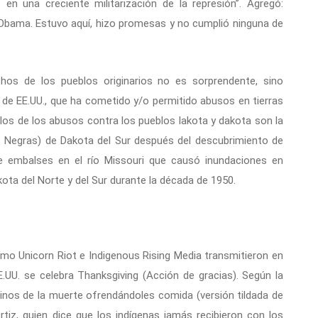
n una creciente militarización de la represión”. Agregó:
Obama. Estuvo aquí, hizo promesas y no cumplió ninguna de
hos de los pueblos originarios no es sorprendente, sino
 de EE.UU., que ha cometido y/o permitido abusos en tierras
mplos de los abusos contra los pueblos lakota y dakota son la
s Negras) de Dakota del Sur después del descubrimiento de
e embalses en el río Missouri que causó inundaciones en
ota del Norte y del Sur durante la década de 1950.
mo Unicorn Riot e Indigenous Rising Media transmitieron en
.UU. se celebra Thanksgiving (Acción de gracias). Según la
egrinos de la muerte ofrendándoles comida (versión tildada de
iz, quien dice que los indígenas jamás recibieron con los