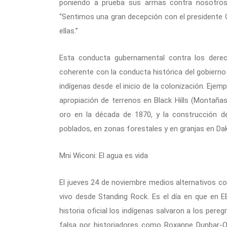
poniendo a prueba sus armas contra nosotros e
“Sentimos una gran decepción con el presidente 
ellas.”
Esta conducta gubernamental contra los derec
coherente con la conducta histórica del gobierno
indígenas desde el inicio de la colonización. Eje
apropiación de terrenos en Black Hills (Montaña
oro en la década de 1870, y la construcción d
poblados, en zonas forestales y en granjas en Dak
Mni Wiconi: El agua es vida
El jueves 24 de noviembre medios alternativos co
vivo desde Standing Rock. Es el día en que en EE
historia oficial los indígenas salvaron a los per
falsa por historiadores como Roxanne Dunbar-Ort