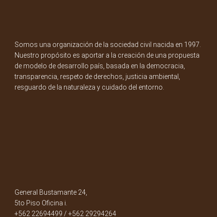
Somos una organización de la sociedad civil nacida en 1997.
Nuestro propósito es aportar a la creación de una propuesta
de modelo de desarrollo país, basada en la democracia,
transparencia, respeto de derechos, justicia ambiental,
resguardo de la naturaleza y cuidado del entorno.
General Bustamante 24,
5to Piso Oficina i.
+562 22694499 / +562 29294264