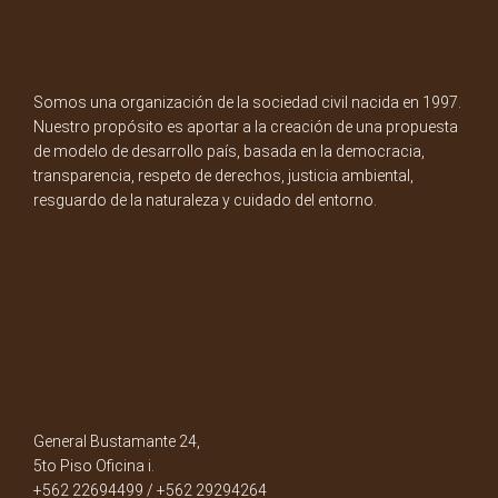
Somos una organización de la sociedad civil nacida en 1997.
Nuestro propósito es aportar a la creación de una propuesta
de modelo de desarrollo país, basada en la democracia,
transparencia, respeto de derechos, justicia ambiental,
resguardo de la naturaleza y cuidado del entorno.
General Bustamante 24,
5to Piso Oficina i.
+562 22694499 / +562 29294264