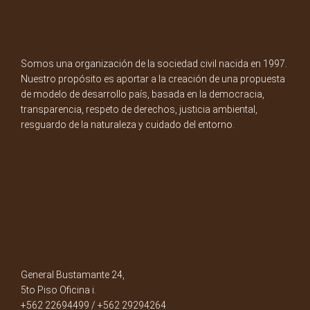
Somos una organización de la sociedad civil nacida en 1997.
Nuestro propósito es aportar a la creación de una propuesta
de modelo de desarrollo país, basada en la democracia,
transparencia, respeto de derechos, justicia ambiental,
resguardo de la naturaleza y cuidado del entorno.
General Bustamante 24,
5to Piso Oficina i.
+562 22694499 / +562 29294264