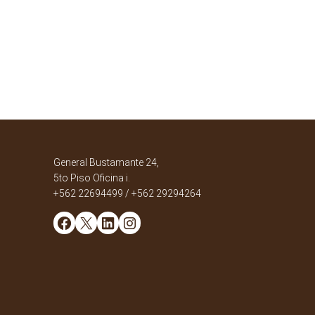
General Bustamante 24,
5to Piso Oficina i.
+562 22694499 / +562 29294264