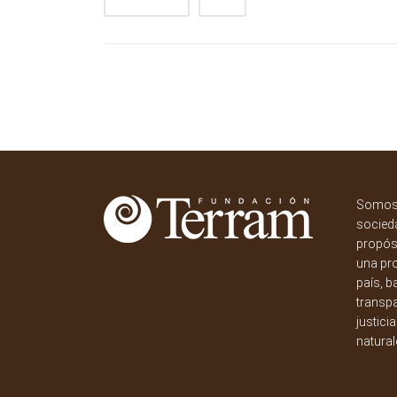
Somos 
socieda
propósi
una pr
país, b
transpa
justici
natural