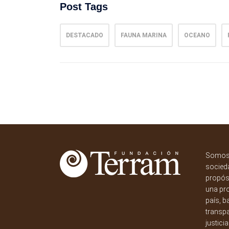
Post Tags
DESTACADO
FAUNA MARINA
OCEANO
Somos 
socieda
propósi
una pr
país, b
transpa
justici