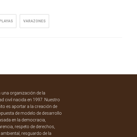
PLAYAS
VARAZONES
una organización de la
d civil nacida en 1997. Nuestro
to es aportar a la creación de
opuesta de modelo de desarrollo
asada en la democracia,
rencia, respeto de derechos,
a ambiental, resguardo de la