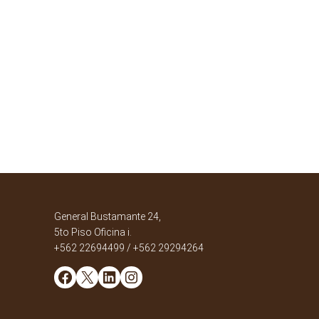
General Bustamante 24,
5to Piso Oficina i.
+562 22694499 / +562 29294264