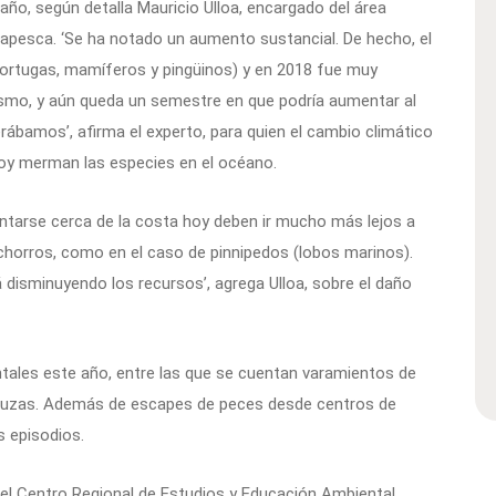
año, según detalla Mauricio Ulloa, encargado del área
napesca. ‘Se ha notado un aumento sustancial. De hecho, el
tortugas, mamíferos y pingüinos) y en 2018 fue muy
mismo, y aún queda un semestre en que podría aumentar al
bamos’, afirma el experto, para quien el cambio climático
 hoy merman las especies en el océano.
ntarse cerca de la costa hoy deben ir mucho más lejos a
chorros, como en el caso de pinnipedos (lobos marinos).
 disminuyendo los recursos’, agrega Ulloa, sobre el daño
ntales este año, entre las que se cuentan varamientos de
erluzas. Además de escapes de peces desde centros de
s episodios.
 del Centro Regional de Estudios y Educación Ambiental