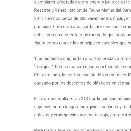
ejemplares afectados entre enero y junio de este 
Rescate y Rehabilitación de Fauna Marina del Ser
2017 tuvimos cerca de 800 varamientos (incluye 
parecido. Pero este año, hasta junio, va casi lo 
doble, con un aumento muy marcado que no esperá
figura como una de las principales variables que
‘(Las especies que) están acostumbradas a alime
‘forrajear’. De esa manera causan orfandad de ca
Por otro lado, la contaminación de los mares está
causado por los desechos de plásticos en el mar.
El informe detalla otras 213 contingencias ambie
especies como langostinos, jibias, sardinas y m
cultivos y emergencias por marea roja, entre otro
Para Carlos Guerra, doctor en biología y director