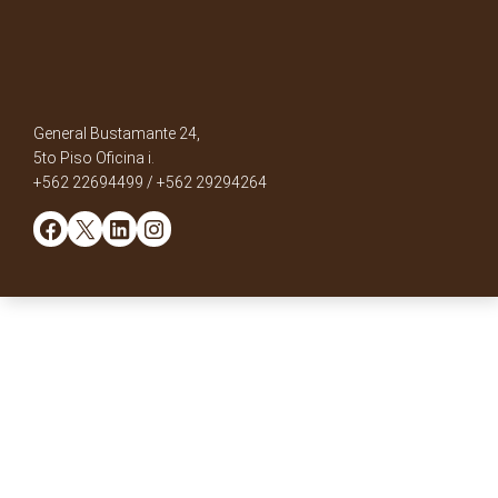
General Bustamante 24,
5to Piso Oficina i.
+562 22694499 / +562 29294264