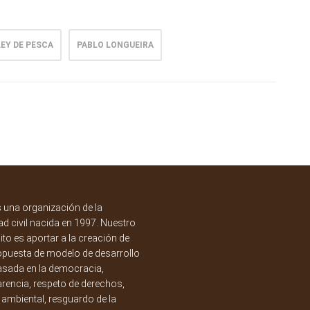
LEY DE PESCA
PABLO LONGUEIRA
una organización de la
d civil nacida en 1997. Nuestro
to es aportar a la creación de
opuesta de modelo de desarrollo
asada en la democracia,
rencia, respeto de derechos,
a ambiental, resguardo de la