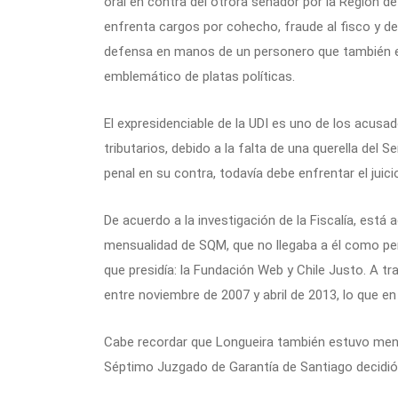
oral en contra del otrora senador por la Región de
enfrenta cargos por cohecho, fraude al fisco y del
defensa en manos de un personero que también 
emblemático de platas políticas.
El expresidenciable de la UDI es uno de los acusa
tributarios, debido a la falta de una querella del S
penal en su contra, todavía debe enfrentar el juic
De acuerdo a la investigación de la Fiscalía, está
mensualidad de SQM, que no llegaba a él como per
que presidía: la Fundación Web y Chile Justo. A tr
entre noviembre de 2007 y abril de 2013, lo que en
Cabe recordar que Longueira también estuvo menc
Séptimo Juzgado de Garantía de Santiago decidió