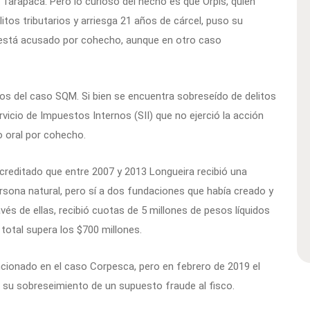
 Tarapacá. Pero lo curioso del hecho es que Orpis, quien
itos tributarios y arriesga 21 años de cárcel, puso su
está acusado por cohecho, aunque en otro caso
dos del caso SQM. Si bien se encuentra sobreseído de delitos
ervicio de Impuestos Internos (SII) que no ejerció la acción
io oral por cohecho.
 acreditado que entre 2007 y 2013 Longueira recibió una
sona natural, pero sí a dos fundaciones que había creado y
avés de ellas, recibió cuotas de 5 millones de pesos líquidos
 total supera los $700 millones.
ionado en el caso Corpesca, pero en febrero de 2019 el
 su sobreseimiento de un supuesto fraude al fisco.