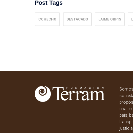
Post Tags
COHECHO
DESTACADO
JAIME ORPIS
Somos 
socieda
propósi
una pr
país, b
transpa
justici