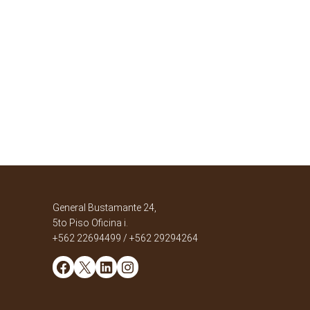
General Bustamante 24,
5to Piso Oficina i.
+562 22694499 / +562 29294264