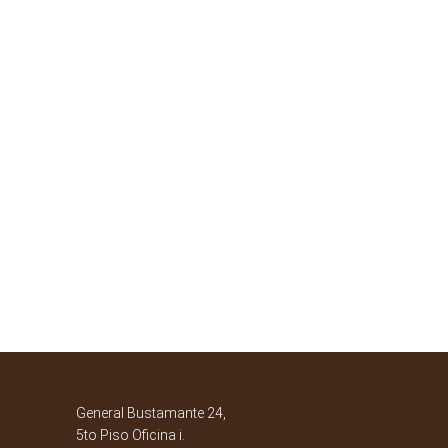
General Bustamante 24,
5to Piso Oficina i.