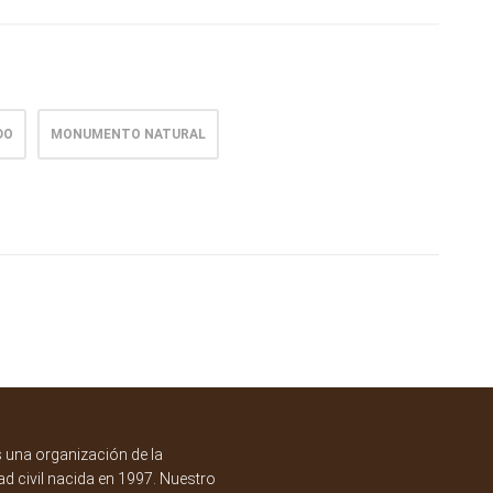
DO
MONUMENTO NATURAL
una organización de la
d civil nacida en 1997. Nuestro