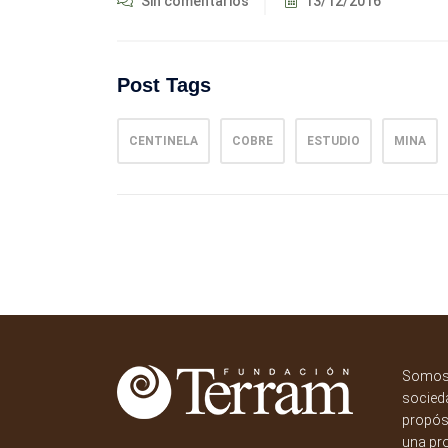
Sin comentarios
13/12/2016
Post Tags
CENTINELA
COBRE
ESTUDIO
MINA
Somos 
socieda
propósi
una pr