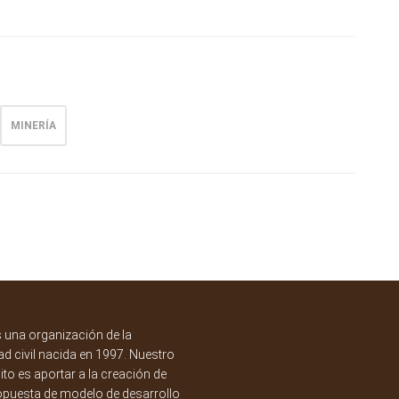
MINERÍA
una organización de la
d civil nacida en 1997. Nuestro
to es aportar a la creación de
opuesta de modelo de desarrollo