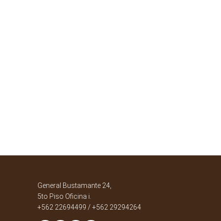
General Bustamante 24,
5to Piso Oficina i.
+562 22694499 / +562 29294264