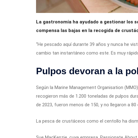
La gastronomía ha ayudado a gestionar los so
compensa las bajas en la recogida de crustác
“He pescado aquí durante 39 años y nunca he vist
cambio tan instantáneo como este. Es muy rápido.
Pulpos devoran a la po
Según la Marine Management Organisation (MMO),
recogieron más de 1.200 toneladas de pulpos dur
de 2023, fueron menos de 150, y no llegaron a 80
La pesca de crustáceos como el centollo ha dism
Sue MacKenzie, cuya empresa, Passionate About Fi